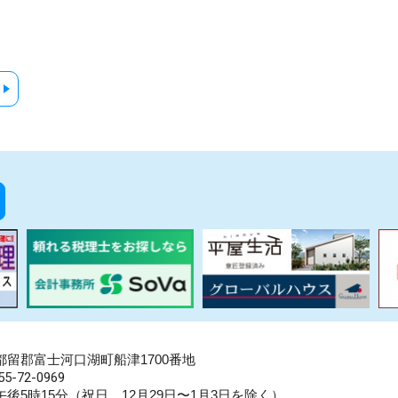
県南都留郡富士河口湖町船津1700番地
5-72-0969
後5時15分（祝日、12月29日〜1月3日を除く）