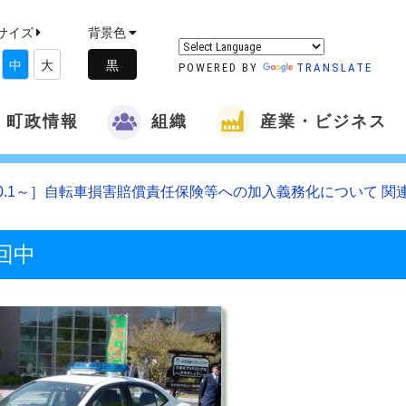
サイズ
背景色
中
大
POWERED BY
TRANSLATE
町政情報
組織
産業・ビジネス
.10.1～］自転車損害賠償責任保険等への加入義務化について 関
回中