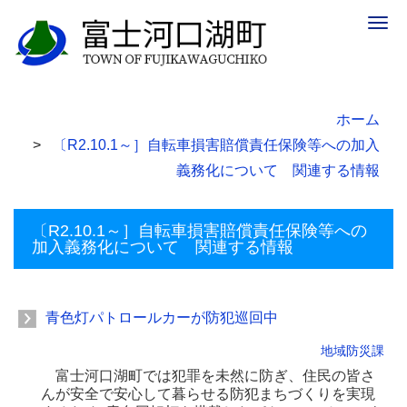
Togg
navig
ホーム
〔R2.10.1～］自転車損害賠償責任保険等への加入
義務化について 関連する情報
〔R2.10.1～］自転車損害賠償責任保険等への
加入義務化について 関連する情報
青色灯パトロールカーが防犯巡回中
地域防災課
富士河口湖町では犯罪を未然に防ぎ、住民の皆さ
んが安全で安心して暮らせる防犯まちづくりを実現