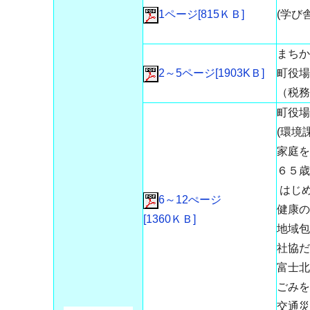
1ページ[815ＫＢ]
(学び
～精
まちか
2～5ページ[1903KＢ]
町役場
（税務
町役場
(環境
家庭を
６５歳
はじ
6～12ぺージ
健康の
[1360ＫＢ]
地域包
社協だ
富士
ごみを
交通災