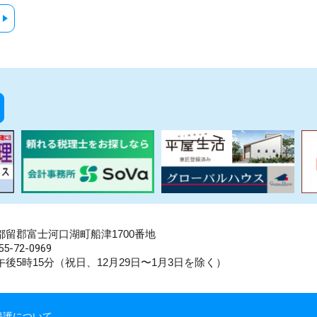
県南都留郡富士河口湖町船津1700番地
5-72-0969
後5時15分（祝日、12月29日〜1月3日を除く）
保護について