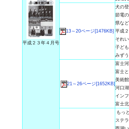
犬の登
節電の
県など
13～20ページ[1476KB]
平成２
それい
平成２３年４月号
子ども
みずう
富士河
富士と
美術館
21～26ページ[1652KB]
河口湖
インフ
富士北
もっ
ステラ
西湖い