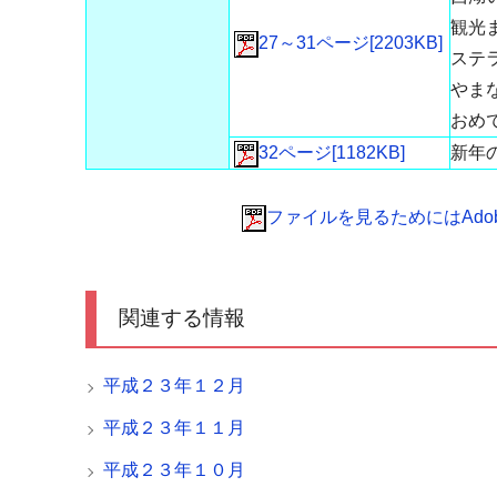
観光
27～31ページ[2203KB]
ステ
やま
おめ
32ページ[1182KB]
新年
ファイルを見るためにはAdobe 
関連する情報
平成２３年１２月
平成２３年１１月
平成２３年１０月