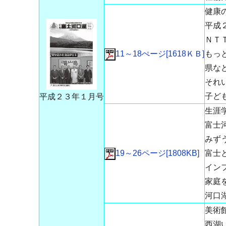
健康
平成
ＮＴ
11～18ぺージ[1618ＫＢ]
もっ
県な
それ
子ど
平成２３年１月号
生涯
富士
みず
19～26ページ[1808KB]
富士
イン
家庭を
河口
美術
西湖