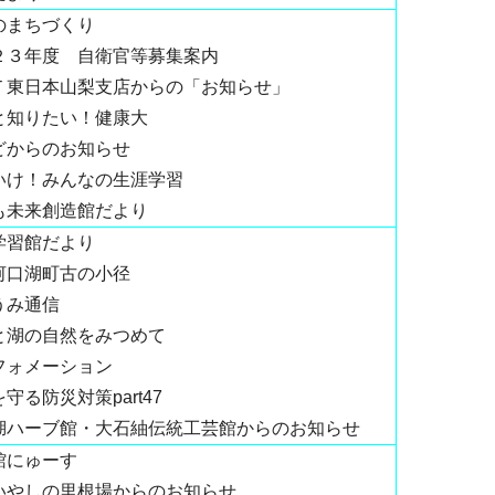
のまちづくり
２３年度 自衛官等募集案内
Ｔ東日本山梨支店からの「お知らせ」
と知りたい！健康大
どからのお知らせ
いけ！みんなの生涯学習
も未来創造館だより
学習館だより
河口湖町古の小径
うみ通信
と湖の自然をみつめて
フォメーション
守る防災対策part47
湖ハーブ館・大石紬伝統工芸館からのお知らせ
館にゅーす
いやしの里根場からのお知らせ