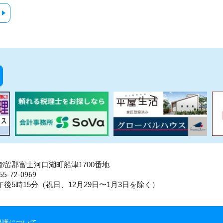
県南都留郡富士河口湖町船津1700番地
5-72-0969
後5時15分（祝日、12月29日〜1月3日を除く）
保護について