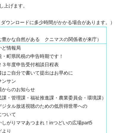
し上げます。
（ダウンロードに多少時間がかかる場合があります。）
む豊かな自然がある クニマスの関係者が来庁）
かど情報局
税・町県民税の申告時期です！
２３年度申告受付相談日程表
書はご自分で書いて提出はお早めに
サンサン
場からのお知らせ
民課・管理課・福祉推進課・農業委員会・環境課）
デジタル放送視聴のための低所得世帯への
について
しがりママあつまれ！inつどいの広場part5
だより