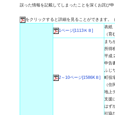
誤った情報を記載してしまったことを深くお詫び申
をクリックすると詳細を見ることができます。
表紙
1ページ[1113ＫＢ]
（育
まち
所得
平成
申告
ふじ
2～10ページ[1586KＢ]
町役
（住
地上
支援
はずか
社協