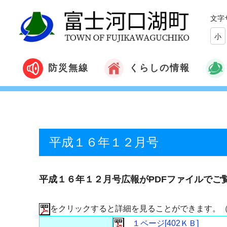
文字
小
くらしの情報
防災無線
平成１６年１２月号
平成１６年１２月号広報がPDFファイルでご
をクリックすると詳細を見ることができます。
１ページ[402ＫＢ]