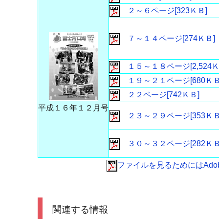
２～６ページ[323ＫＢ]
７～１４ページ[274ＫＢ]
１５～１８ページ[2,524Ｋ
１９～２１ページ[680ＫＢ
２２ページ[742ＫＢ]
平成１６年１２月号
２３～２９ページ[353ＫＢ
３０～３２ページ[282ＫＢ
ファイルを見るためにはAdobe 
関連する情報