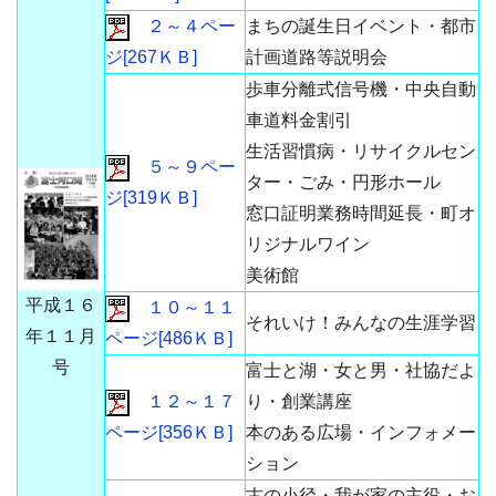
２～４ペー
まちの誕生日イベント・都市
ジ[267ＫＢ]
計画道路等説明会
歩車分離式信号機・中央自動
車道料金割引
生活習慣病・リサイクルセン
５～９ペー
ター・ごみ・円形ホール
ジ[319ＫＢ]
窓口証明業務時間延長・町オ
リジナルワイン
美術館
平成１６
１０～１１
それいけ！みんなの生涯学習
年１１月
ページ[486ＫＢ]
号
富士と湖・女と男・社協だよ
１２～１７
り・創業講座
ページ[356ＫＢ]
本のある広場・インフォメー
ション
古の小径・我が家の主役・お