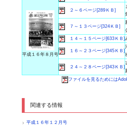
２～６ページ[289ＫＢ]
７～１３ページ[324ＫＢ]
１４～１５ページ[633ＫＢ]
１６～２３ページ[345ＫＢ]
平成１６年８月号
２４～２８ページ[343ＫＢ]
ファイルを見るためにはAdobe 
関連する情報
平成１６年１２月号