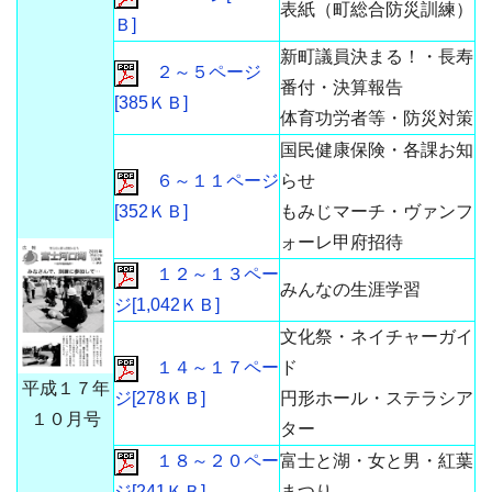
表紙（町総合防災訓練）
Ｂ]
新町議員決まる！・長寿
２～５ページ
番付・決算報告
[385ＫＢ]
体育功労者等・防災対策
国民健康保険・各課お知
６～１１ページ
らせ
[352ＫＢ]
もみじマーチ・ヴァンフ
ォーレ甲府招待
１２～１３ペー
みんなの生涯学習
ジ[1,042ＫＢ]
文化祭・ネイチャーガイ
１４～１７ペー
ド
平成１７年
ジ[278ＫＢ]
円形ホール・ステラシア
１０月号
ター
１８～２０ペー
富士と湖・女と男・紅葉
ジ[241ＫＢ]
まつり