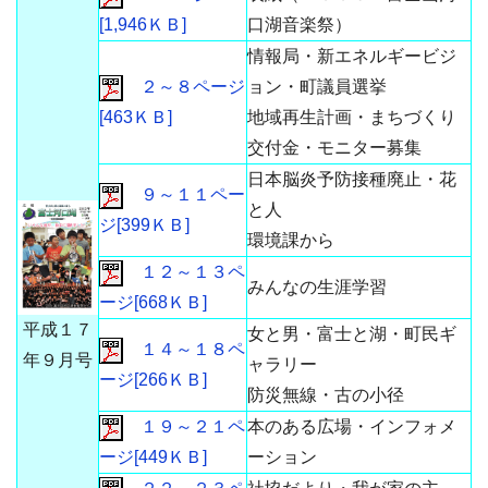
[1,946ＫＢ]
口湖音楽祭）
情報局・新エネルギービジ
２～８ページ
ョン・町議員選挙
[463ＫＢ]
地域再生計画・まちづくり
交付金・モニター募集
日本脳炎予防接種廃止・花
９～１１ペー
と人
ジ[399ＫＢ]
環境課から
１２～１３ペ
みんなの生涯学習
ージ[668ＫＢ]
平成１７
女と男・富士と湖・町民ギ
１４～１８ペ
年９月号
ャラリー
ージ[266ＫＢ]
防災無線・古の小径
１９～２１ペ
本のある広場・インフォメ
ージ[449ＫＢ]
ーション