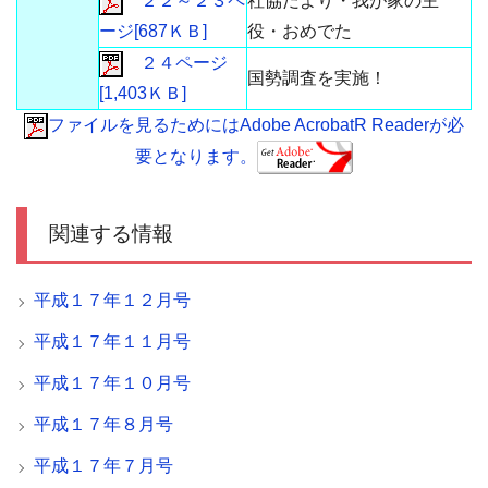
２２～２３ペ
社協だより・我が家の主
ージ[687ＫＢ]
役・おめでた
２４ページ
国勢調査を実施！
[1,403ＫＢ]
ファイルを見るためにはAdobe AcrobatR Readerが必
要となります。
関連する情報
平成１７年１２月号
平成１７年１１月号
平成１７年１０月号
平成１７年８月号
平成１７年７月号