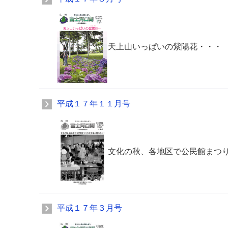
天上山いっぱいの紫陽花・・・
平成１７年１１月号
文化の秋、各地区で公民館まつ
平成１７年３月号