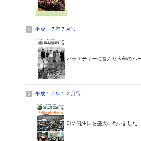
平成１７年７月号
バラエティーに富んだ今年のハ
平成１７年１２月号
町の誕生日を盛大に祝いました