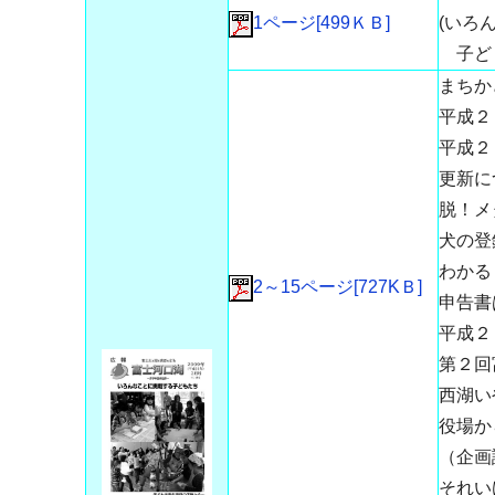
1ページ[499ＫＢ]
(いろ
子ども
まちか
平成２
平成２
更新に
脱！メ
犬の登
わかる
2～15ページ[727KＢ]
申告書
平成２
第２回
西湖い
役場か
（企画
それい