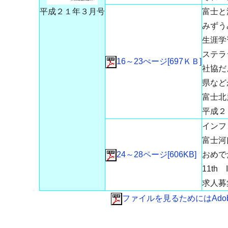
富士と
平成２１年３月号
みずう
生涯学
ステラ
16～23ぺージ[697ＫＢ]
社協だ
県など
富士北
平成２
インフ
富士河
24～28ページ[606KB]
おめで
11th
求人募
ファイルを見るためにはAdobe 