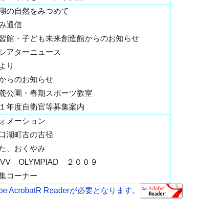
湖の自然をみつめて
み通信
習館・子ども未来創造館からのお知らせ
シアターニュース
より
からのお知らせ
麓公園・春期スポーツ教室
１年度自衛官等募集案内
ォメーション
口湖町古の古径
た、おくやみ
 IVV OLYMPIAD ２００９
集コーナー
AcrobatR Readerが必要となります。