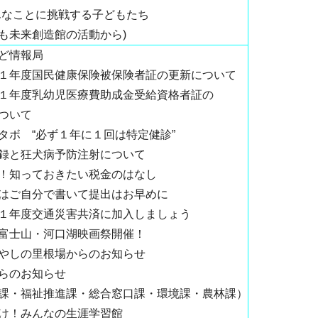
んなことに挑戦する子どもたち
未来創造館の活動から)
ど情報局
１年度国民健康保険被保険者証の更新について
１年度乳幼児医療費助成金受給資格者証の
ついて
タボ “必ず１年に１回は特定健診”
録と狂犬病予防注射について
！知っておきたい税金のはなし
はご自分で書いて提出はお早めに
１年度交通災害共済に加入しましょう
富士山・河口湖映画祭開催！
やしの里根場からのお知らせ
らのお知らせ
課・福祉推進課・総合窓口課・環境課・農林課）
け！みんなの生涯学習館