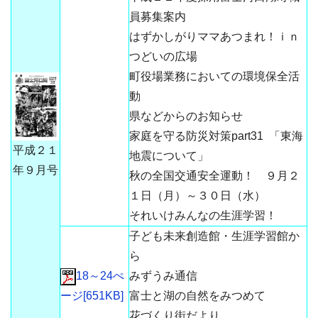
員募集案内
はずかしがりママあつまれ！ｉｎ
つどいの広場
町役場業務においての環境保全活
動
県などからのお知らせ
家庭を守る防災対策part31 「東海
平成２１
地震について」
年９月号
秋の全国交通安全運動！ ９月２
１日（月）～３０日（水）
それいけみんなの生涯学習！
子ども未来創造館・生涯学習館か
ら
18～24ぺ
みずうみ通信
ージ[651KB]
富士と湖の自然をみつめて
花づくり街だより