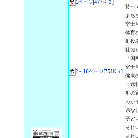
1ページ[477ＫＢ]
待っ
まち
富士
体育
町役
社協
「国
富士
2～18ページ[751KＢ]
健康
＜速
町の
わか
県な
子ど
それ
それ