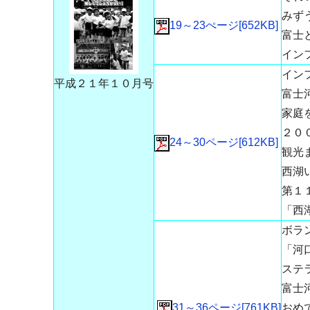
みず
19～23ぺージ[652KB]
富士
イン
イン
平成２１年１０月号
富士
家庭を
２０
24～30ページ[612KB]
観光
西湖
第１
「西
ボラ
「河
ステ
富士
31～36ページ[761KB]
おめ