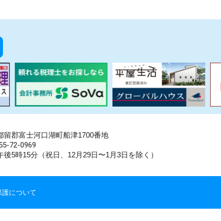
県南都留郡富士河口湖町船津1700番地
5-72-0969
後5時15分（祝日、12月29日〜1月3日を除く）
保護について