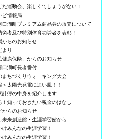
てた運動会、楽しくてしょうがない！
かど情報局
河口湖町プレミアム商品券の販売について
功労者及び特別体育功労者を表彰！
場からのお知らせ
だより
民健康保険」からのお知らせ
河口湖町長者番付
のまちづくりウォーキング大会
報＞太陽光発電に追い風！！
家計簿の中身を紹介します
る！知っておきたい税金のはなし
どからのお知らせ
も未来創造館・生涯学習館から
いけみんなの生涯学習！
いけみんなの生涯学習！