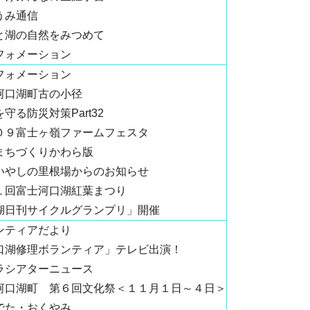
うみ通信
と湖の自然をみつめて
フォメーション
フォメーション
河口湖町古の小径
守る防災対策Part32
０９富士ヶ嶺ファームフェスタ
まちづくりかわら版
いやしの里根場からのお知らせ
１回富士河口湖紅葉まつり
湖日刊サイクルグランプリ」開催
ンティアだより
口湖修理ボランティア」テレビ出演！
ラシアターニュース
河口湖町 第６回文化祭＜１１月１日～４日＞
でた・おくやみ