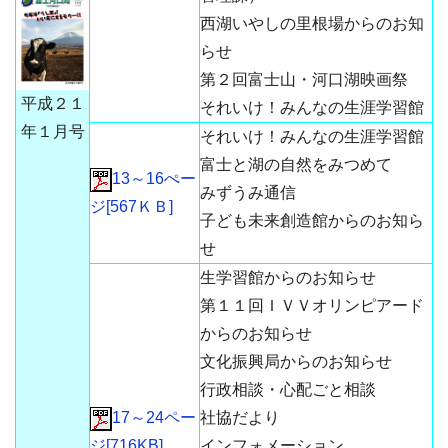
西湖いやしの里根場からのお知
らせ
第２回富士山・河口湖映画祭
平成２１
それいけ！みんなの生涯学習館
年１月号
それいけ！みんなの生涯学習館
富士と湖の自然をみつめて
13～16ぺー
みずうみ通信
ジ[567ＫＢ]
子ども未来創造館からのお知ら
せ
生学習館からのお知らせ
第１１回ＩＶＶオリンピアード
からのお知らせ
文化振興局からのお知らせ
行政相談・心配ごと相談
17～24ペー
社協だより
ジ[716KB]
インフォメーション