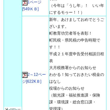
1ページ
（今年は「うし年」！ いい年
[549ＫＢ]
にするモゥー！！）
新年、あけましておめでとうご
ざいます。
町教育功労者等を表彰！
町民税・県民税の申告時期で
す！！
平成２１年度申告受付相談日程
表
大月税務署からのお知らせ
2～12ペー
わかる！知っておきたい税金の
ジ[622KＢ]
はなし
役場からのお知らせ
（観光課・福祉推進課・保険
課・環境課・総合窓口課・
管理課）