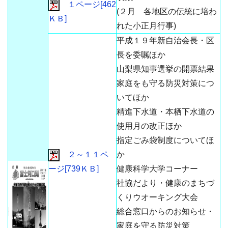
１ページ[462
(２月 各地区の伝統に培わ
ＫＢ]
れた小正月行事)
平成１９年新自治会長・区
長を委嘱ほか
山梨県知事選挙の開票結果
家庭をも守る防災対策につ
いてほか
精進下水道・本栖下水道の
使用月の改正ほか
指定ごみ袋制度についてほ
２～１１ペ
か
ージ[739ＫＢ]
健康科学大学コーナー
社協だより・健康のまちづ
くりウオーキング大会
総合窓口からのお知らせ・
家庭を守る防災対策