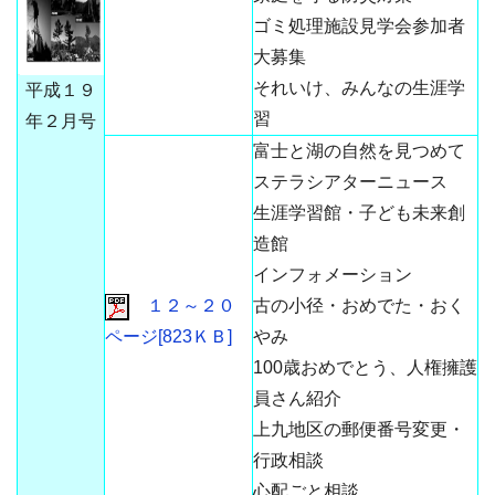
ゴミ処理施設見学会参加者
大募集
それいけ、みんなの生涯学
平成１９
習
年２月号
富士と湖の自然を見つめて
ステラシアターニュース
生涯学習館・子ども未来創
造館
インフォメーション
１２～２０
古の小径・おめでた・おく
ページ[823ＫＢ]
やみ
100歳おめでとう、人権擁護
員さん紹介
上九地区の郵便番号変更・
行政相談
心配ごと相談