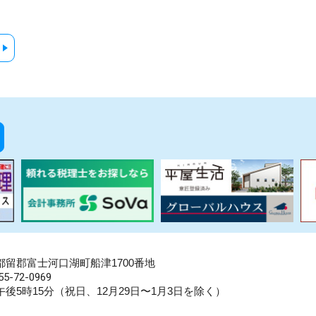
県南都留郡富士河口湖町船津1700番地
5-72-0969
後5時15分（祝日、12月29日〜1月3日を除く）