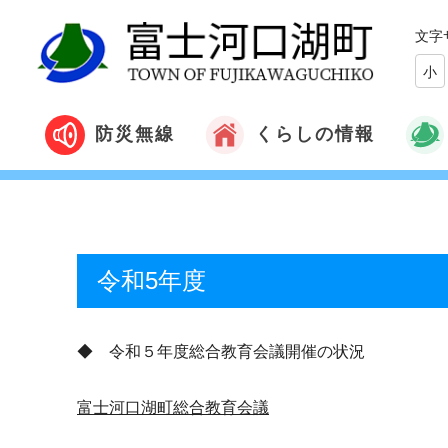
文字
小
くらしの情報
防災無線
令和5年度
◆ 令和５年度総合教育会議開催の状況
富士河口湖町総合教育会議