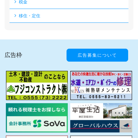
税金
移住・定住
広告枠
広告募集について