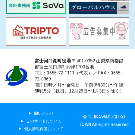
富士河口湖町役場
〒401-0392 山梨県南都留
郡富士河口湖町船津1700番地
TEL：0555-72-1111
（代表）／
FAX：0555-
72-0969
開庁日時／月〜金曜日 午前8時30分〜午後
5時15分（祝日、12月29日〜1月3日を除く）
問い合わせ
© FUJIKAWAGUCHIKO
このサイトについて
TOWN All Rights Reserved.
個人情報保護について