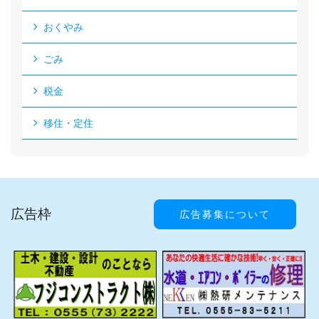
おくやみ
ごみ
税金
移住・定住
広告枠
広告募集について