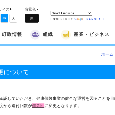
サイズ
背景色
中
大
POWERED BY
TRANSLATE
町政情報
組織
産業・ビジネス
ホーム
更について
確認していただき、健康保険事業の健全な運営を図ることを目
度から送付回数が
年
２回
に変更となります。