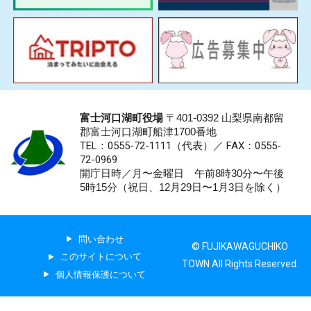
富士河口湖町役場
〒401-0392 山梨県南都留
郡富士河口湖町船津1700番地
TEL：0555-72-1111
（代表）／
FAX：0555-
72-0969
開庁日時／月〜金曜日 午前8時30分〜午後
5時15分（祝日、12月29日〜1月3日を除く）
問い合わせ
© FUJIKAWAGUCHIKO
このサイトについて
TOWN All Rights Reserved.
個人情報保護について