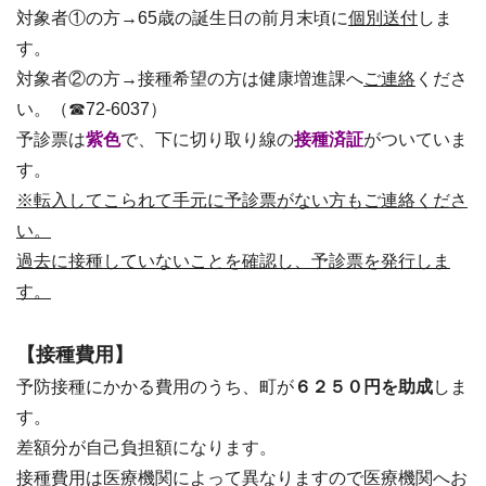
対象者①の方→65歳の誕生日の前月末頃に
個別送付
しま
す。
対象者②の方→接種希望の方は健康増進課へ
ご連絡
くださ
い。（☎72-6037）
予診票は
紫色
で、下に切り取り線の
接種済証
がついていま
す。
※転入してこられて手元に予診票がない方もご連絡くださ
い。
過去に接種していないことを確認し、予診票を発行しま
す。
【接種費用】
予防接種にかかる費用のうち、町が
６２５０
円を助成
しま
す。
差額分が自己負担額になります。
接種費用は医療機関によって異なりますので医療機関へお