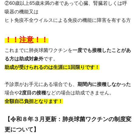
②60歳以上65歳未満の者であって心臓、腎臓若しくは呼
吸器の機能又は
ヒト免疫不全ウイルスによる免疫の機能に障害を有する方
！！注意！！
これまでに肺炎球菌ワクチンを
一度でも接種したことがあ
る方は助成対象外
です。
助成が受けられるのは生涯に1回限りです！
予診票がお手元にある場合でも、
期間内に接種しなかった
場合や
2度目の接種
などの場合は助成できません。
全額自己負担となります！
【令和８年３月更新：肺炎球菌ワクチンの制度変
更について】