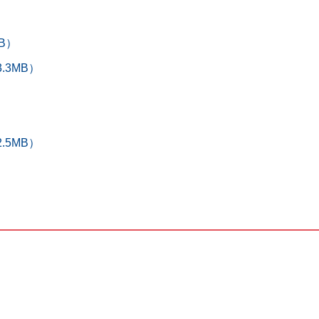
B）
.3MB）
）
.5MB）