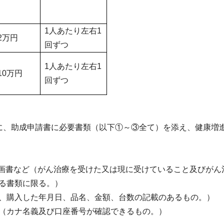
1
人あたり左右
1
2
万円
回ずつ
1
人あたり左右
1
10
万円
回ずつ
に、助成申請書に必要書類（以下①～③全て
）を添え、健康増
画書など（がん治療を受けた又は現に受けていること及びがん
る書類に限る。）
、購入した年月日、品名、金額、台数の記載のあるもの。）
（カナ名義及び口座番号が確認できるもの。）