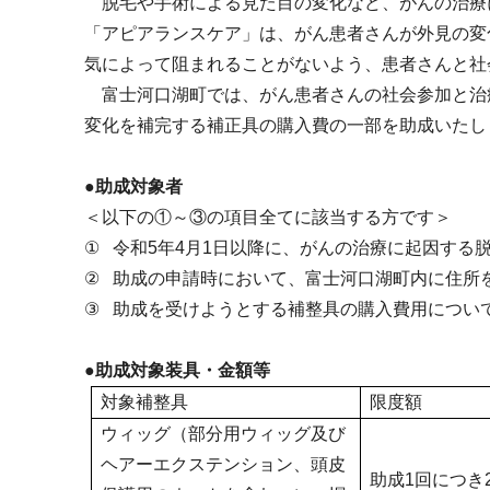
脱毛や手術による見た目の変化など、がんの治療
「アピアランスケア」は、がん患者さんが外見の変
気によって阻まれることがないよう、患者さんと社
富士河口湖町では、がん患者さんの社会参加と治
変化を補完する補正具の購入費の一部を助成いたし
●助成対象者
＜以下の①～③の項目全てに該当する方です＞
①
令和
5
年
4
月
1
日以降に、がんの治療に起因する
②
助成の申請時において、富士河口湖町内に住所
③
助成を受けようとする補整具の購入費用につい
●助成対象装具・金額等
対象補整具
限度額
ウィッグ（部分用ウィッグ及び
ヘアーエクステンション、頭皮
助成
1
回につき