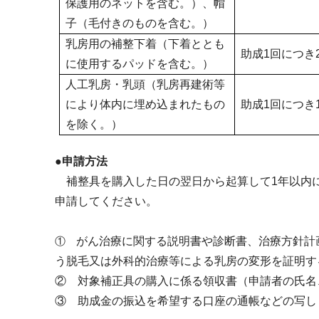
保護用のネットを含む。）、帽
子（毛付きのものを含む。）
乳房用の補整下着（下着ととも
助成
1
回につき
に使用するパッドを含む。）
人工乳房・乳頭（乳房再建術等
により体内に埋め込まれたもの
助成
1
回につき
を除く。）
●申請方法
補整具を購入した日の翌日から起算して
1
年以内
申請してください。
がん治療に関する説明書や診断書、治療方針計
①
う脱毛又は外科的治療等による乳房の変形を証明す
② 対象補正具の購入に係る領収書（申請者の氏名
③ 助成金の振込を希望する口座の通帳などの写し