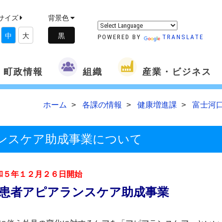
サイズ
背景色
中
大
POWERED BY
TRANSLATE
町政情報
組織
産業・ビジネス
ホーム
各課の情報
健康増進課
富士河
ンスケア助成事業について
和５年１２月２６日開始
患者アピアランスケア助成事業