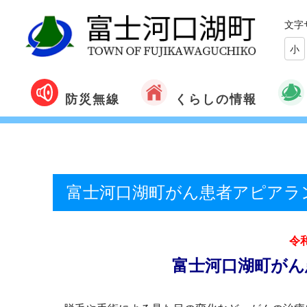
文字
小
くらしの情報
防災無線
富士河口湖町がん患者アピアラ
令
富士河口湖町がん