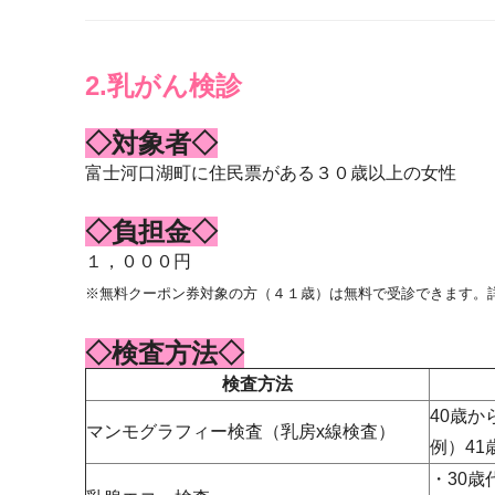
2.乳がん検診
◇対象者◇
富士河口湖町に住民票がある３０歳以上の女性
◇負担金◇
１，０００円
※無料クーポン券対象の方（４１歳）は無料で受診できます。
◇検査方法◇
検査方法
40歳
マンモグラフィー検査（乳房x線検査）
例）41
・30歳