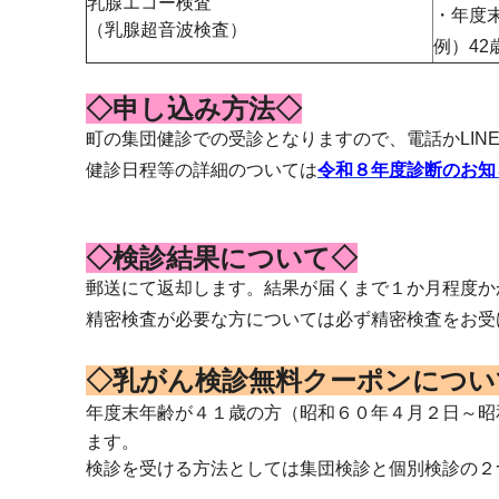
乳腺エコー検査
・年度
（乳腺超音波検査）
例）42
◇申し込み方法◇
町の集団健診での受診となりますので、電話かLIN
健診日程等の詳細のついては
令和８年度診断のお知
◇検診結果について◇
郵送にて返却します。結果が届くまで１か月程度か
精密検査が必要な方については必ず精密検査をお受
◇乳がん検診無料クーポンについ
年度末年齢が４１歳の方（昭和６０年４月２日～昭
ます。
検診を受ける方法としては集団検診と個別検診の２