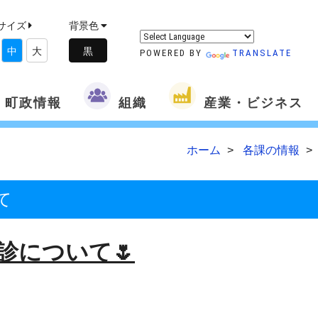
サイズ
背景色
中
大
POWERED BY
TRANSLATE
町政情報
組織
産業・ビジネス
ホーム
各課の情報
て
診について🌷