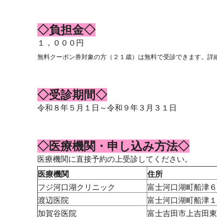
◇負担金◇
１，０００円
無料クーポン券対象の方（２１歳）は無料で受診できます。詳
◇受診期間◇
令和８年５月１日～令和９年３月３１日
◇医療機関・申し込み方法◇
医療機関に直接予約の上受診してください。
医療機関
住所
フジ河口湖クリニック
富士河口湖町船津６
渡辺医院
富士河口湖町船津１
加賀谷医院
富士吉田市上吉田東