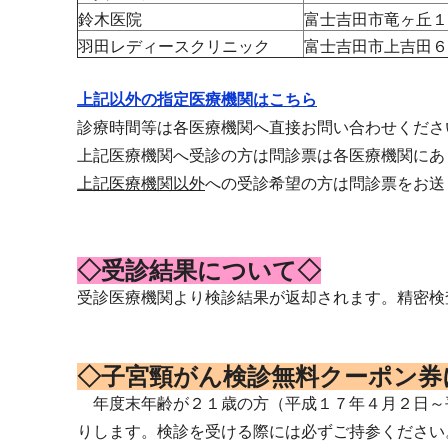
鈴木医院
富士吉田市竜ヶ丘１
羽田レディースクリニック
富士吉田市上吉田６
上記以外の指定医療機関はこちら
診療時間等は各医療機関へ直接お問い合わせくださ
上記医療機関へ受診の方は問診票は各医療機関にあ
上記医療機関以外
への受診希望の方は問診票をお送
◇受診結果について◇
受診医療機関より検診結果が返却されます。精密検
◇子宮頸がん検診無料クーポン券
年度末年齢が２１歳の方（平成１７年４月２日～
りします。検診を受ける際には必ずご持参ください