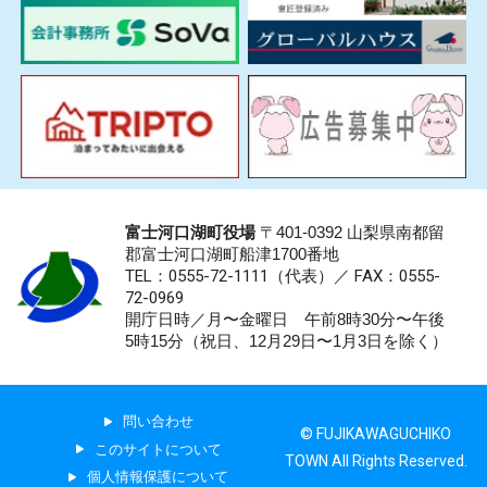
富士河口湖町役場
〒401-0392 山梨県南都留
郡富士河口湖町船津1700番地
TEL：0555-72-1111
（代表）／
FAX：0555-
72-0969
開庁日時／月〜金曜日 午前8時30分〜午後
5時15分（祝日、12月29日〜1月3日を除く）
問い合わせ
© FUJIKAWAGUCHIKO
このサイトについて
TOWN All Rights Reserved.
個人情報保護について