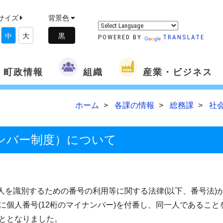
サイズ
背景色
中
大
POWERED BY
TRANSLATE
町政情報
組織
産業・ビジネス
ホーム
各課の情報
総務課
社
ンバー制度）について
人を識別するための番号の利用等に関する法律(以下、番号法)
個人番号(12桁のマイナンバー)を付番し、同一人であること
ととなりました。