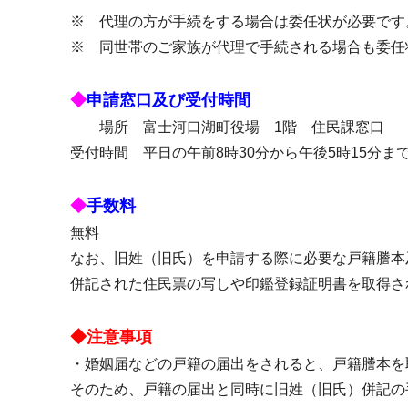
※ 代理の方が手続をする場合は委任状が必要です
※ 同世帯のご家族が代理で手続される場合も委
◆
申請窓口及び受付時間
場所 富士河口湖町役場 1階 住民課窓口
受付時間 平日の午前8時30分から午後5時15分ま
◆
手数料
無料
なお、旧姓（旧氏）を申請する際に必要な戸籍謄本
併記された住民票の写しや印鑑登録証明書を取得さ
◆
注意事項
・婚姻届などの戸籍の届出をされると、戸籍謄本を
そのため、戸籍の届出と同時に旧姓（旧氏）併記の