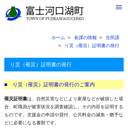
Togg
navig
ホーム
各課の情報
住民課
り災（罹災）証明書の発行
り災（罹災）証明書の発行
■ り災（罹災）証明書の発行のご案内
罹災証明書
は、自然災害などにより家屋などが破損した場
合、町職員が被害状況を調査確認し、その内容を証明する
ものです。支援金の申請や貸付、公共料金の減免・猶予な
どに必要になる書類です。