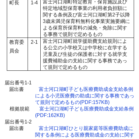
富士河口湖町特定教育・保育施設及び
町長
1-4
特定地域型保育事業の利用者負担額に
関する条例及び富士河口湖町第2子以降
3歳未満児保育料無料化事業実施要綱に
よる保育所保育料の減免・免除に関す
る事務で規則で定めるもの
富士河口湖町就学援助費支給規則によ
教育委
2-1
る公立の小学校又は中学校に在学する
員会
児童及び生徒の保護者に対する就学支
援費補助金の支給に関する事務であっ
て規則で定めるもの
届出番号1-1
届出書
富士河口湖町子ども医療費助成金支給条例
による小児医療費の助成に関する事務であっ
て規則で定めるもの(PDF:157KB)
根拠規範
富士河口湖町子ども医療費助成金支給条例
(PDF:162KB)
届出番号1-2
届出書
富士河口湖町ひとり親家庭等医療費助成に
関する条例による医療費助成金の支給に関す