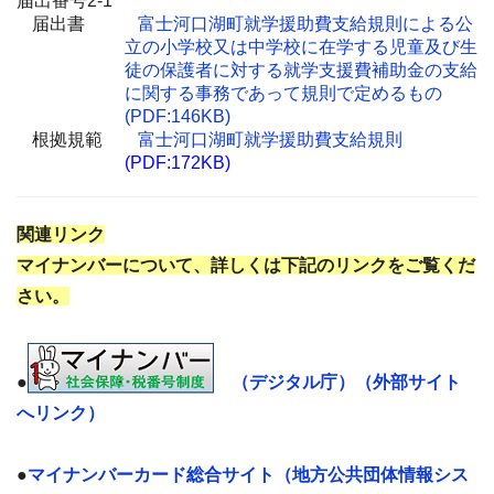
届出番号2-1
届出書
富士河口湖町就学援助費支給規則による公
立の小学校又は中学校に在学する児童及び生
徒の保護者に対する就学支援費補助金の支給
に関する事務であって規則で定めるもの
(PDF:146KB)
根拠規範
富士河口湖町就学援助費支給規則
(PDF:172KB)
関連リンク
マイナンバーについて、詳しくは下記のリンクをご覧くだ
さい。
●
（デジタル庁）（外部サイト
へリンク）
●
マイナンバーカード総合サイト（地方公共団体情報シス