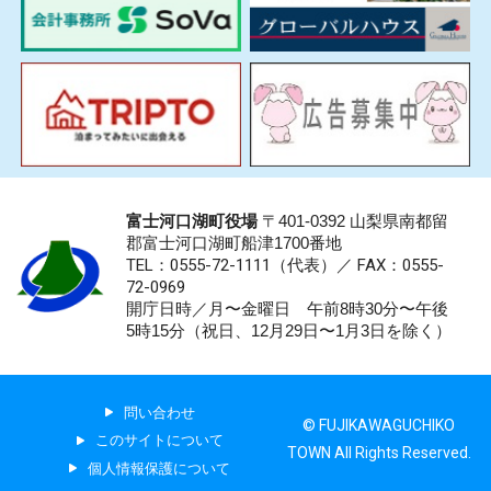
富士河口湖町役場
〒401-0392 山梨県南都留
郡富士河口湖町船津1700番地
TEL：0555-72-1111
（代表）／
FAX：0555-
72-0969
開庁日時／月〜金曜日 午前8時30分〜午後
5時15分（祝日、12月29日〜1月3日を除く）
問い合わせ
© FUJIKAWAGUCHIKO
このサイトについて
TOWN All Rights Reserved.
個人情報保護について