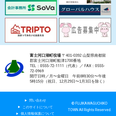
富士河口湖町役場
〒401-0392 山梨県南都留
郡富士河口湖町船津1700番地
TEL：0555-72-1111
（代表）／
FAX：0555-
72-0969
開庁日時／月〜金曜日 午前8時30分〜午後
5時15分（祝日、12月29日〜1月3日を除く）
問い合わせ
© FUJIKAWAGUCHIKO
このサイトについて
TOWN All Rights Reserved.
個人情報保護について