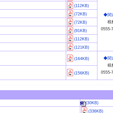
(112KB)
(72KB)
◆関
税
(72KB)
0555-
(91KB)
(112KB)
(121KB)
◆関
(164KB)
税
0555-
(156KB)
(30KB)
(336KB)