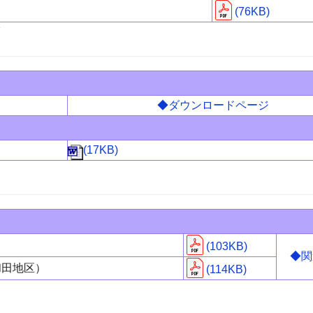
(76KB)
7
◆ダウンロードページ
(17KB)
(103KB)
◆関
和田地区）
(114KB)