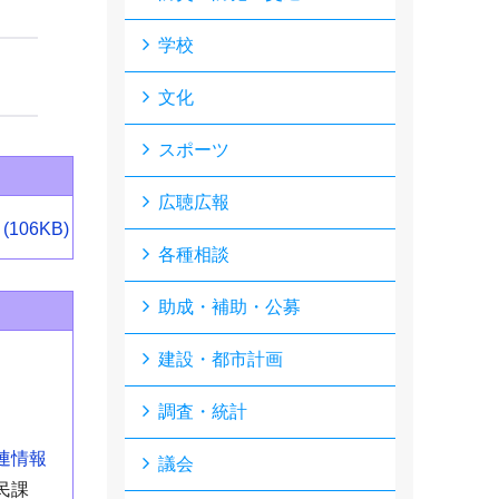
学校
文化
スポーツ
広聴広報
(106KB)
各種相談
助成・補助・公募
建設・都市計画
調査・統計
連情報
議会
民課