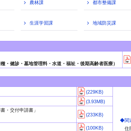
農林課
都市整備課
生涯学習課
地域防災課
接種・健診・墓地管理料・水道・福祉・後期高齢者医療）
(229KB)
(3.93MB)
明書・交付申請書」
(233KB)
◆関
(100KB)
住