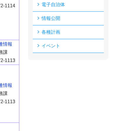
電子自治体
72-1114
情報公開
各種計画
連情報
イベント
務課
72-1113
連情報
務課
72-1113