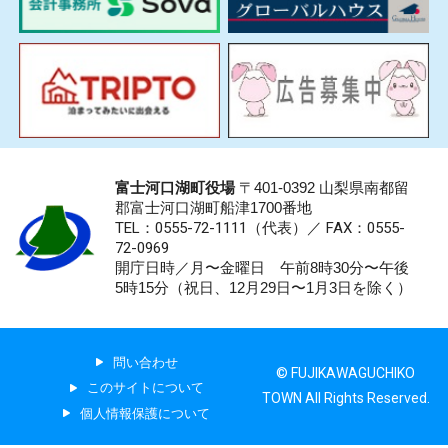
富士河口湖町役場
〒401-0392 山梨県南都留
郡富士河口湖町船津1700番地
TEL：0555-72-1111
（代表）／
FAX：0555-
72-0969
開庁日時／月〜金曜日 午前8時30分〜午後
5時15分（祝日、12月29日〜1月3日を除く）
問い合わせ
© FUJIKAWAGUCHIKO
このサイトについて
TOWN All Rights Reserved.
個人情報保護について