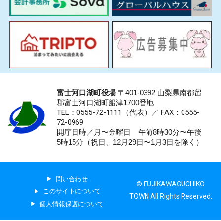
富士河口湖町役場
〒401-0392 山梨県南都留
郡富士河口湖町船津1700番地
TEL：0555-72-1111
（代表）／
FAX：0555-
72-0969
開庁日時／月〜金曜日 午前8時30分〜午後
5時15分（祝日、12月29日〜1月3日を除く）
問い合わせ
© FUJIKAWAGUCHIKO
このサイトについて
TOWN All Rights Reserved.
個人情報保護について