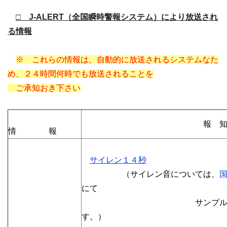
□ J-ALERT（全国瞬時警報システム）により放送され
る情報
※ これらの情報は、自動的に放送されるシステムなた
め、２４時間何時でも放送されることを
ご承知おき下さい
報 知 音 ／ 
情 報
サイレン１４秒
（サイレン音については、
にて
サンプル音をお聴
す。）