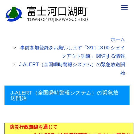
Togg
navig
ホーム
事前参加登録をお願いします「3/11 13:00 シェイ
クアウト訓練」 関連する情報
J-ALERT（全国瞬時警報システム）の緊急放送開
始
J-ALERT（全国瞬時警報システム）の緊急放
送開始
防災行政無線を通じて