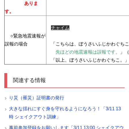
ありま
す。
チャイム
○緊急地震速報が
誤報の場合
「こちらは、ぼうさいふじかわぐちこ
先ほどの地震速報は誤報です。
」
「以上、ぼうさいふじかわぐちこ。
関連する情報
り災（罹災）証明書の発行
大きな揺れにすぐ身を守れるようになろう！「3/11 13
時 シェイクアウト訓練」
事前参加登録をお願いします「3/11 13:00 シェイクアウ