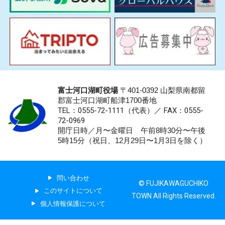
富士河口湖町役場
〒401-0392 山梨県南都留
郡富士河口湖町船津1700番地
TEL：0555-72-1111
（代表）／
FAX：0555-
72-0969
開庁日時／月〜金曜日 午前8時30分〜午後
5時15分（祝日、12月29日〜1月3日を除く）
問い合わせ
© FUJIKAWAGUCHIKO
このサイトについて
TOWN All Rights Reserved.
個人情報保護について