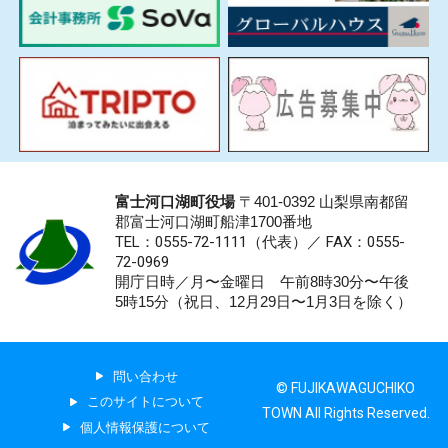
富士河口湖町役場
〒401-0392 山梨県南都留
郡富士河口湖町船津1700番地
TEL：0555-72-1111
（代表）／
FAX：0555-
72-0969
開庁日時／月〜金曜日 午前8時30分〜午後
5時15分（祝日、12月29日〜1月3日を除く）
問い合わせ
© FUJIKAWAGUCHIKO
このサイトについて
TOWN All Rights Reserved.
個人情報保護について