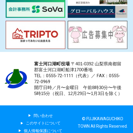
富士河口湖町役場
〒401-0392 山梨県南都留
郡富士河口湖町船津1700番地
TEL：0555-72-1111
（代表）／
FAX：0555-
72-0969
開庁日時／月〜金曜日 午前8時30分〜午後
5時15分（祝日、12月29日〜1月3日を除く）
問い合わせ
© FUJIKAWAGUCHIKO
このサイトについて
TOWN All Rights Reserved.
個人情報保護について