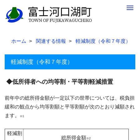
Togg
navig
ホーム
関連する情報
軽減制度（令和７年度）
軽減制度（令和７年度）
◆低所得者への均等割・平等割軽減措置
前年中の総所得金額が一定以下の世帯については、税負担
緩和の観点から均等割額と平等割額が次のとおり減額され
ます。
※1
軽減割
総所得金額
※2