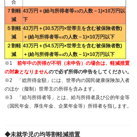
合
７割軽
43万円＋(給与所得者等
の人数－1)×10万円以
※3
減
下
５割軽
43万円＋(30.5万円×世帯主を含む被保険者数)
減
＋(給与所得者等
の人数－1)×10万円以下
※3
２割軽
43万円＋(54.5万円×世帯主を含む被保険者数)
減
＋(給与所得者等
の人数－1)×10万円以下
※3
※1
前年中の所得が不明（未申告）の場合は、軽減措置
の対象となりません
ので必ず所得の申告をしてください。
※2 「総所得金額」には、世帯内の国民健康保険加入者
のほか（擬制）世帯主の所得を含みます。
※3 「給与所得者等」とは、給与所得者及び公的年金等
（国民年金、厚生年金、企業年金等）所得者を指します。
◆未就学児の均等割軽減措置