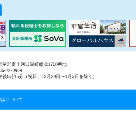
県南都留郡富士河口湖町船津1700番地
5-72-0969
後5時15分（祝日、12月29日〜1月3日を除く）
保護について