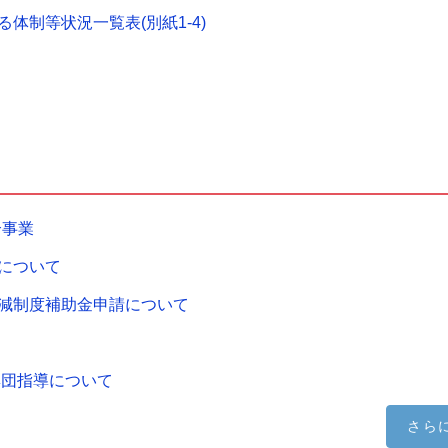
体制等状況一覧表(別紙1-4)
合事業
について
減制度補助金申請について
集団指導について
さら