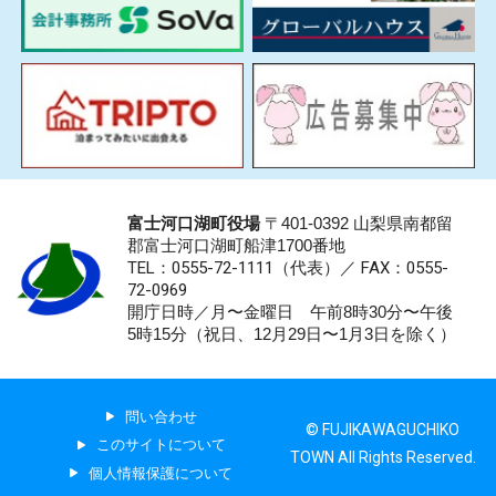
富士河口湖町役場
〒401-0392 山梨県南都留
郡富士河口湖町船津1700番地
TEL：0555-72-1111
（代表）／
FAX：0555-
72-0969
開庁日時／月〜金曜日 午前8時30分〜午後
5時15分（祝日、12月29日〜1月3日を除く）
問い合わせ
© FUJIKAWAGUCHIKO
このサイトについて
TOWN All Rights Reserved.
個人情報保護について