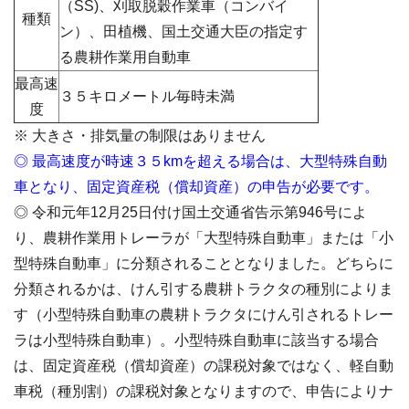
（SS)、刈取脱穀作業車（コンバイ
種類
ン）、田植機、国土交通大臣の指定す
る農耕作業用自動車
最高速
３５キロメートル毎時未満
度
※ 大きさ・排気量の制限はありません
◎ 最高速度が時速３５kmを超える場合は、大型特殊自動
車となり、固定資産税（償却資産）の申告が必要です。
◎ 令和元年12月25日付け国土交通省告示第946号によ
り、農耕作業用トレーラが「大型特殊自動車」または「小
型特殊自動車」に分類されることとなりました。どちらに
分類されるかは、けん引する農耕トラクタの種別によりま
す（小型特殊自動車の農耕トラクタにけん引されるトレー
ラは小型特殊自動車）。小型特殊自動車に該当する場合
は、固定資産税（償却資産）の課税対象ではなく、軽自動
車税（種別割）の課税対象となりますので、申告によりナ