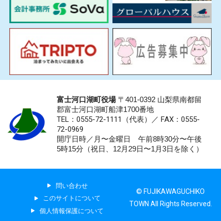
富士河口湖町役場
〒401-0392 山梨県南都留
郡富士河口湖町船津1700番地
TEL：0555-72-1111
（代表）／
FAX：0555-
72-0969
開庁日時／月〜金曜日 午前8時30分〜午後
5時15分（祝日、12月29日〜1月3日を除く）
問い合わせ
© FUJIKAWAGUCHIKO
このサイトについて
TOWN All Rights Reserved.
個人情報保護について