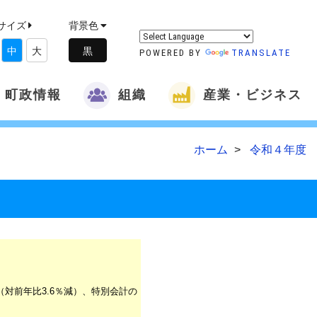
サイズ
背景色
中
大
POWERED BY
TRANSLATE
町政情報
組織
産業・ビジネス
ホーム
令和４年度 
（対前年比
3.6
％減）、特別会計の