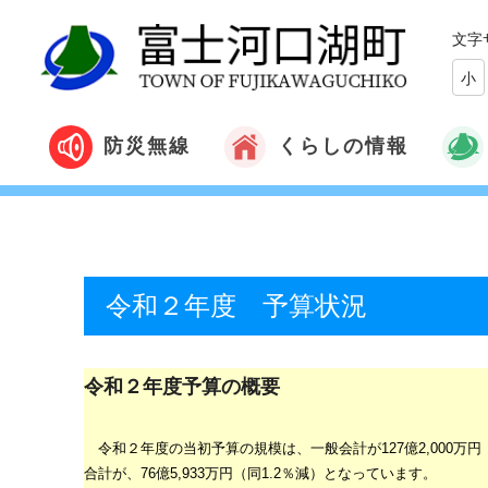
文字
小
くらしの情報
防災無線
令和２年度 予算状況
令和２年度予算の概要
令和２年度の当初予算の規模は、一般会計が
127
億
2,000
万円
合計が、
76
億5,933
万
円（同
1.2
％減）となっています。