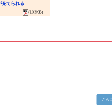
が充てられる
(103KB)
さら