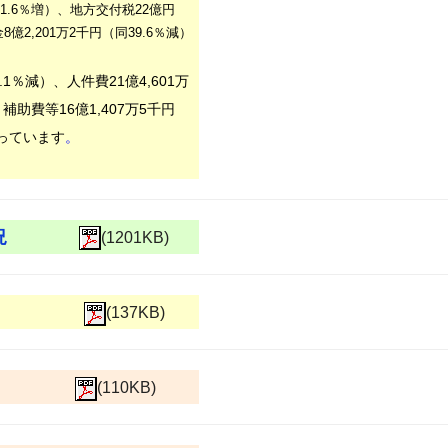
1
.6
％増）、地方交付税
22
億
円
金
8
億
2,201
万
2
千円（同
39.6
％減）
9.1％減
）、人件費
21
億
4,601
万
、補助費等
16
億
1,407
万5千円
っています
。
況
(1201KB)
(137KB)
(110KB)