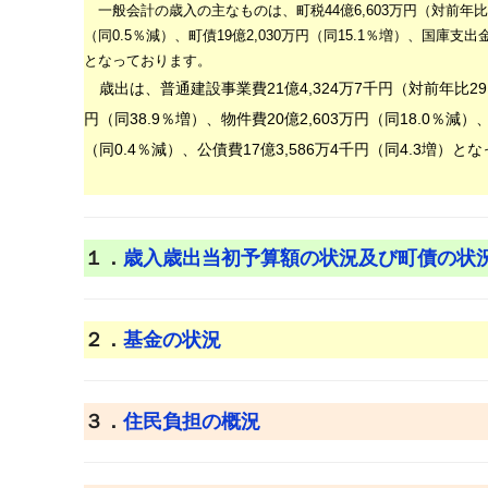
一般会計の歳入の主なものは、町税
44
億
6,603
万
円（対前年比
（同
0.5
％減）、町債
19
億
2,030
万円（同
15.1
％増）、国庫支出
となっております。
歳出は、普通建設事業費
21
億
4,324
万
7
千円（対前年比
2
円（同
38.9
％増）、物件費
20
億
2,603
万
円（同
18.0
％減）
（同
0.4
％減）、公債費
17
億
3,586
万
4
千円（同
4.3
増）とな
１．
歳入歳出当初予算額の状況及び町債の状
２．
基金の状況
３．
住民負担の概況