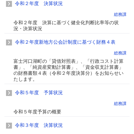
令和２年度 決算状況
総務課
令和２年度 決算に基づく健全化判断比率等の状
況・決算状況
令和２年度新地方公会計制度に基づく財務４表
総務課
富士河口湖町の「貸借対照表」、「行政コスト計算
書」、「純資産変動計算書」、「資金収支計算書」
の財務書類４表（令和２年度決算分）をお知らせい
たします。
令和５年度 予算状況
総務課
令和５年度予算の概要
令和３年度 決算状況