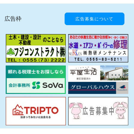
広告枠
広告募集について