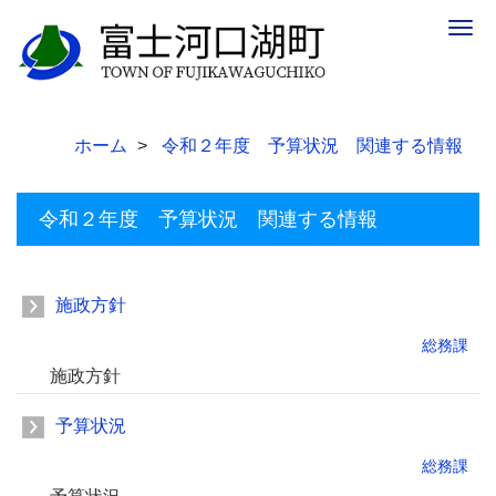
Togg
navig
ホーム
令和２年度 予算状況 関連する情報
令和２年度 予算状況 関連する情報
施政方針
総務課
施政方針
予算状況
総務課