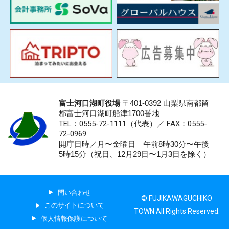
富士河口湖町役場
〒401-0392 山梨県南都留
郡富士河口湖町船津1700番地
TEL：0555-72-1111
（代表）／
FAX：0555-
72-0969
開庁日時／月〜金曜日 午前8時30分〜午後
5時15分（祝日、12月29日〜1月3日を除く）
問い合わせ
© FUJIKAWAGUCHIKO
このサイトについて
TOWN All Rights Reserved.
個人情報保護について