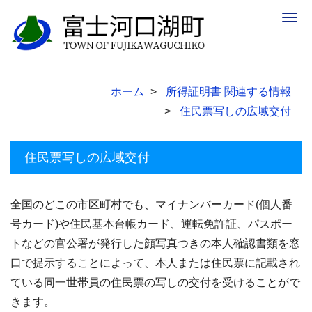
Togg
navig
ホーム
所得証明書 関連する情報
住民票写しの広域交付
住民票写しの広域交付
全国のどこの市区町村でも、マイナンバーカード(個人番
号カード)や住民基本台帳カード、運転免許証、パスポー
トなどの官公署が発行した顔写真つきの本人確認書類を窓
口で提示することによって、本人または住民票に記載され
ている同一世帯員の住民票の写しの交付を受けることがで
きます。