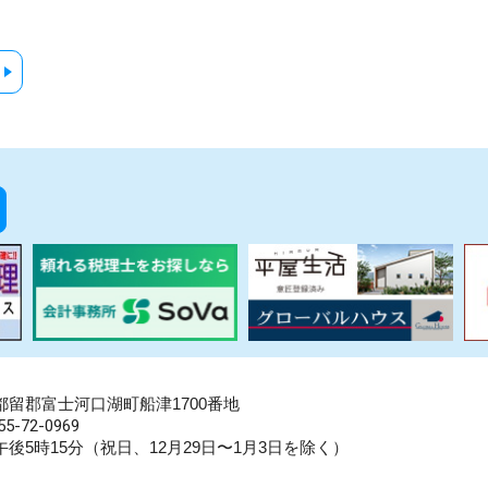
県南都留郡富士河口湖町船津1700番地
5-72-0969
後5時15分（祝日、12月29日〜1月3日を除く）