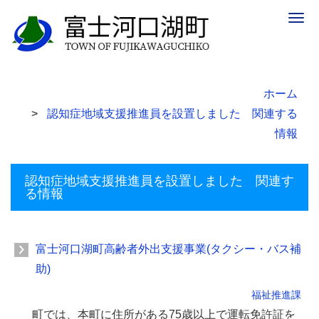
Togg
navig
ホーム
認知症地域支援推進員を設置しました 関連する
情報
認知症地域支援推進員を設置しました 関連す
る情報
富士河口湖町高齢者外出支援事業(タクシー・バス補
助)
福祉推進課
町では、本町に住所がある75歳以上で運転免許証を