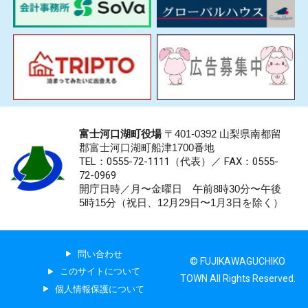
富士河口湖町役場
〒401-0392 山梨県南都留
郡富士河口湖町船津1700番地
TEL：0555-72-1111
（代表）／
FAX：0555-
72-0969
開庁日時／月〜金曜日 午前8時30分〜午後
5時15分（祝日、12月29日〜1月3日を除く）
問い合わせ
© FUJIKAWAGUCHIKO
このサイトについて
TOWN All Rights Reserved.
個人情報保護について