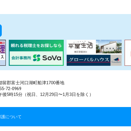
県南都留郡富士河口湖町船津1700番地
5-72-0969
後5時15分（祝日、12月29日〜1月3日を除く）
保護について