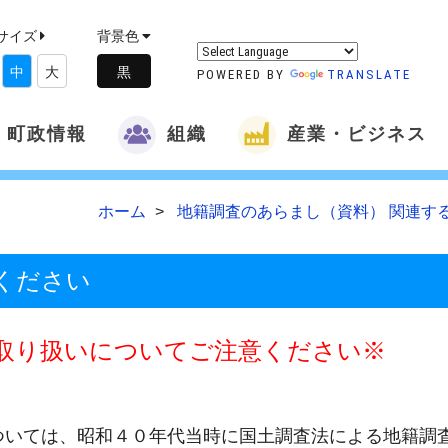
サイズ
背景色
中
大
POWERED BY
TRANSLATE
町政情報
組織
産業・ビジネス
ホーム
地籍調査のあらまし（資料） 関連す
ください
取り扱いについてご注意ください※
いては、昭和４０年代当時に国土調査法による地籍調