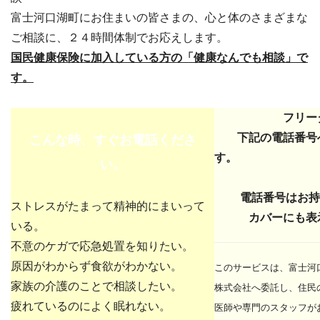
富士河口湖町にお住まいの皆さまの、心と体のさまざまな
ご相談に、２４時間体制でお応えします。
国民健康保険に加入している方の「健康なんでも相談」で
す。
フリー
下記の電話番号へ
こんな時、すぐお電話くださ
す。
い。
電話番号はお持ち
ストレスがたまって精神的にまいって
カバーにも表示
いる。
不意のケガで応急処置を知りたい。
原因がわからず食欲がわかない。
このサービスは、富士河
家族の介護のことで相談したい。
株式会社へ委託し、住民
疲れているのによく眠れない。
医師や専門のスタッフが